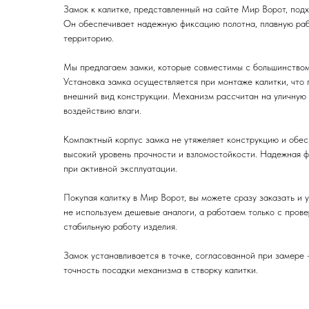
Замок к калитке, представленный на сайте Мир Ворот, подх
Он обеспечивает надежную фиксацию полотна, плавную раб
территорию.
Мы предлагаем замки, которые совместимы с большинством 
Установка замка осуществляется при монтаже калитки, что 
внешний вид конструкции. Механизм рассчитан на уличную 
воздействию влаги.
Компактный корпус замка не утяжеляет конструкцию и обес
высокий уровень прочности и взломостойкости. Надежная ф
при активной эксплуатации.
Покупая калитку в Мир Ворот, вы можете сразу заказать и 
не используем дешевые аналоги, а работаем только с пров
стабильную работу изделия.
Замок устанавливается в точке, согласованной при замере
точность посадки механизма в створку калитки.