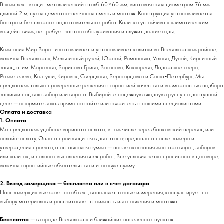
В комплект входит металлический столб 60×60 мм, винтовая свая диаметром 76 мм
длиной 2 м, сухая цементно-песчаная смесь и монтаж. Конструкция устанавливается
быстро и без сложных подготовительных работ. Калитка устойчива к климатическим
воздействиям, не требует частого обслуживания и служит долгие годы.
Компания Мир Ворот изготавливает и устанавливает калитки во Всеволожском районе,
включая Всеволожск, Мельничный ручей, Южный, Романовка, Углово, Дунай, Кирпичный
завод, п. им. Морозова, Борисова Грива, Ваганово, Коккорево, Ладожское озеро,
Разметелево, Колтуши, Кировск, Свердлово, Бернгардовка и Санкт‑Петербург. Мы
предлагаем только проверенные решения с гарантией качества и возможностью подбора
зашивки под ваш забор или ворота. Выбирайте надежную входную группу по доступной
цене — оформите заказ прямо на сайте или свяжитесь с нашими специалистами.
Оплата и доставка
1. Оплата
Мы предлагаем удобные варианты оплаты, в том числе через банковский перевод или
онлайн-оплату. Оплата производится в два этапа: предоплата после замера и
утверждения проекта, а оставшаяся сумма — после окончания монтажа ворот, заборов
или калиток, и полного выполнения всех работ. Все условия четко прописаны в договоре,
включая гарантийные обязательства и итоговую сумму.
2. Выезд замерщика — бесплатно или в счет договора
Наш замерщик выезжает на объект, выполняет точные измерения, консультирует по
выбору материалов и рассчитывает стоимость изготовления и монтажа.
Бесплатно
— в городе Всеволожск и ближайших населенных пунктах.