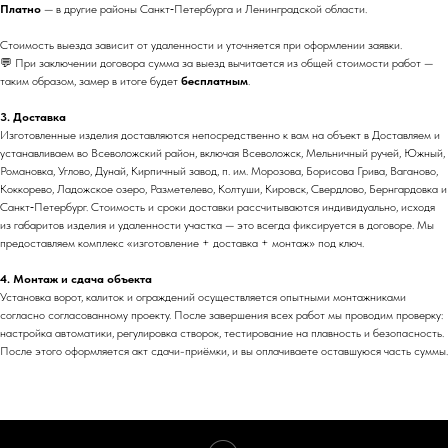
Платно
— в другие районы Санкт‑Петербурга и Ленинградской области.
Стоимость выезда зависит от удаленности и уточняется при оформлении заявки.
💬 При заключении договора сумма за выезд вычитается из общей стоимости работ —
таким образом, замер в итоге будет
бесплатным
.
3. Доставка
Изготовленные изделия доставляются непосредственно к вам на объект в Доставляем и
устанавливаем во Всеволожский район, включая Всеволожск, Мельничный ручей, Южный,
Романовка, Углово, Дунай, Кирпичный завод, п. им. Морозова, Борисова Грива, Ваганово,
Коккорево, Ладожское озеро, Разметелево, Колтуши, Кировск, Свердлово, Бернгардовка и
Санкт‑Петербург. Стоимость и сроки доставки рассчитываются индивидуально, исходя
из габаритов изделия и удаленности участка — это всегда фиксируется в договоре. Мы
предоставляем комплекс «изготовление + доставка + монтаж» под ключ.
4. Монтаж и сдача объекта
Установка ворот, калиток и ограждений осуществляется опытными монтажниками
согласно согласованному проекту. После завершения всех работ мы проводим проверку:
настройка автоматики, регулировка створок, тестирование на плавность и безопасность.
После этого оформляется акт сдачи-приёмки, и вы оплачиваете оставшуюся часть суммы.