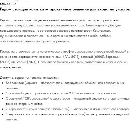
Описание
Рядом стоящая калитка — практичное решение для входа на участок
Рядом стоящая калитка — универсальный элемент входной группы, который можно
установить рядом с откатными или распашными воротами. Такая модель удобна для
повседневного прохода, не затрагивая основное полотно ворот. Компактная,
функциональная и аккуратная — она органично вписывается в любой забор и
обеспечивает надежный доступ на территорию.
Каркас изготавливается из металлического профиля, окрашенного порошковой краской в
один из стандартных оттенков: коричневый (RAL 8017), зеленый (6005), бордовый
(3005) или серый (7024). Покрытие устойчиво к осадкам, выцветанию и механическим
повреждениям.
Доступны варианты исполнения калитки:
Без зашивки (каркас) — подходит для индивидуальной обшивки или декоративных
решений.
С зашивкой односторонним профнастилом “С8” — минимализм и прочность.
С зашивкой “С8”, окрашенной с двух сторон — аккуратный вид как со стороны улицы,
так и со стороны участка.
С евроштакетником в один ряд (зазор 3 см) — классика для дачи и частного сектора.
С евроштакетником в шахматном порядке (зазор 6 см) — декоративный и воздушный
вариант.