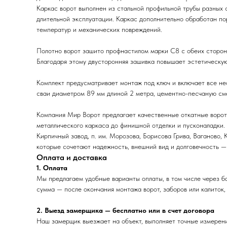
Каркас ворот выполнен из стальной профильной трубы разных 
длительной эксплуатации. Каркас дополнительно обработан пор
температур и механических повреждений.
Полотно ворот зашито профнастилом марки С8 с обеих сторон 
Благодаря этому двусторонняя зашивка повышает эстетическую 
Комплект предусматривает монтаж под ключ и включает все не
сваи диаметром 89 мм длиной 2 метра, цементно-песчаную см
Компания Мир Ворот предлагает качественные откатные ворота
металлического каркаса до финишной отделки и пусконаладки.
Кирпичный завод, п. им. Морозова, Борисова Грива, Ваганово, 
которые сочетают надежность, внешний вид и долговечность —
Оплата и доставка
1. Оплата
Мы предлагаем удобные варианты оплаты, в том числе через ба
сумма — после окончания монтажа ворот, заборов или калиток, 
2. Выезд замерщика — бесплатно или в счет договора
Наш замерщик выезжает на объект, выполняет точные измерени