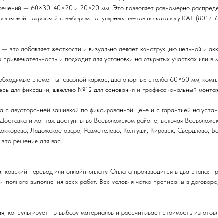
сечений — 60×30, 40×20 и 20×20 мм. Это позволяет равномерно распредел
ошковой покраской с выбором популярных цветов по каталогу RAL (8017, 6
— это добавляет жесткости и визуально делает конструкцию цельной и акку
привлекательность и подходит для установки на открытых участках или в 
обходимые элементы: сварной каркас, два опорных столба 60×60 мм, компле
есь для фиксации, швеллер №12 для основания и профессиональный монтаж
 с двусторонней зашивкой по фиксированной цене и с гарантией на устано
 Доставка и монтаж доступны во Всеволожском районе, включая Всеволожск
Коккорево, Ладожское озеро, Разметелево, Колтуши, Кировск, Свердлово, Б
 это решение для вас.
нковский перевод или онлайн-оплату. Оплата производится в два этапа: п
и полного выполнения всех работ. Все условия четко прописаны в договоре
я, консультирует по выбору материалов и рассчитывает стоимость изготов