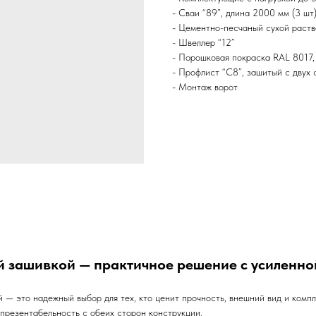
- Сваи “89”, длина 2000 мм (3 шт
- Цементно-песчаный сухой раств
- Швеллер “12”
- Порошковая покраска RAL 8017,
- Профлист “С8”, зашитый с двух 
- Монтаж ворот
й зашивкой — практичное решение с усиленн
— это надежный выбор для тех, кто ценит прочность, внешний вид и компле
 презентабельность с обеих сторон конструкции.