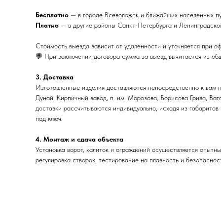
Бесплатно
— в городе Всеволожск и ближайших населенных пу
Платно
— в другие районы Санкт‑Петербурга и Ленинградской
Стоимость выезда зависит от удаленности и уточняется при о
💬 При заключении договора сумма за выезд вычитается из об
3. Доставка
Изготовленные изделия доставляются непосредственно к вам н
Дунай, Кирпичный завод, п. им. Морозова, Борисова Грива, Ва
доставки рассчитываются индивидуально, исходя из габаритов
под ключ.
4. Монтаж и сдача объекта
Установка ворот, калиток и ограждений осуществляется опытн
регулировка створок, тестирование на плавность и безопаснос