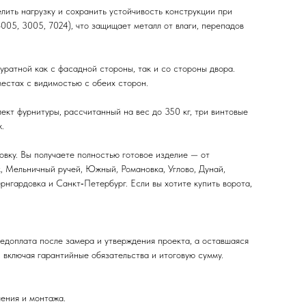
ить нагрузку и сохранить устойчивость конструкции при
005, 3005, 7024), что защищает металл от влаги, перепадов
ратной как с фасадной стороны, так и со стороны двора.
местах с видимостью с обеих сторон.
кт фурнитуры, рассчитанный на вес до 350 кг, три винтовые
.
вку. Вы получаете полностью готовое изделие — от
, Мельничный ручей, Южный, Романовка, Углово, Дунай,
ернгардовка и Санкт‑Петербург. Если вы хотите купить ворота,
редоплата после замера и утверждения проекта, а оставшаяся
, включая гарантийные обязательства и итоговую сумму.
ления и монтажа.