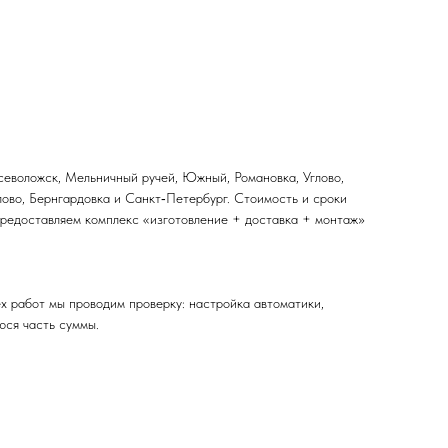
севоложск, Мельничный ручей, Южный, Романовка, Углово,
длово, Бернгардовка и Санкт‑Петербург. Стоимость и сроки
 предоставляем комплекс «изготовление + доставка + монтаж»
х работ мы проводим проверку: настройка автоматики,
юся часть суммы.