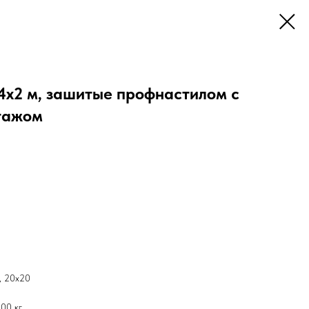
4х2 м, зашитые профнастилом с
нтажом
, 20х20
500 кг