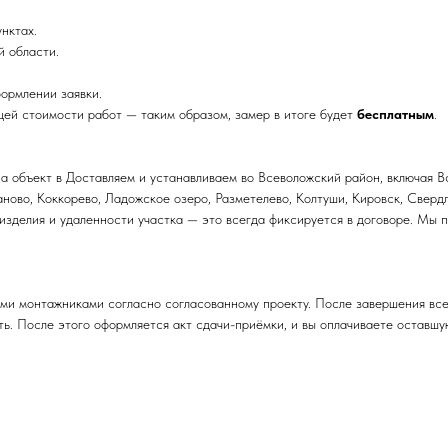
нктах.
 области.
формлении заявки.
щей стоимости работ — таким образом, замер в итоге будет
бесплатным
.
а объект в Доставляем и устанавливаем во Всеволожский район, включая В
ганово, Коккорево, Ладожское озеро, Разметелево, Колтуши, Кировск, Свер
 изделия и удаленности участка — это всегда фиксируется в договоре. Мы
ыми монтажниками согласно согласованному проекту. После завершения все
ть. После этого оформляется акт сдачи-приёмки, и вы оплачиваете оставшу