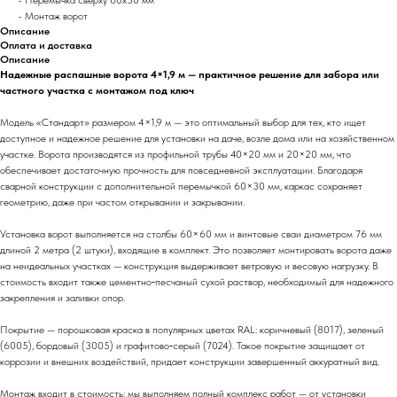
- Монтаж ворот
Описание
Оплата и доставка
Описание
Надежные распашные ворота 4×1,9 м — практичное решение для забора или
частного участка с монтажом под ключ
Модель «Стандарт» размером 4×1,9 м — это оптимальный выбор для тех, кто ищет
доступное и надежное решение для установки на даче, возле дома или на хозяйственном
участке. Ворота производятся из профильной трубы 40×20 мм и 20×20 мм, что
обеспечивает достаточную прочность для повседневной эксплуатации. Благодаря
сварной конструкции с дополнительной перемычкой 60×30 мм, каркас сохраняет
геометрию, даже при частом открывании и закрывании.
Установка ворот выполняется на столбы 60×60 мм и винтовые сваи диаметром 76 мм
длиной 2 метра (2 штуки), входящие в комплект. Это позволяет монтировать ворота даже
на неидеальных участках — конструкция выдерживает ветровую и весовую нагрузку. В
стоимость входит также цементно‑песчаный сухой раствор, необходимый для надежного
закрепления и заливки опор.
Покрытие — порошковая краска в популярных цветах RAL: коричневый (8017), зеленый
(6005), бордовый (3005) и графитово‑серый (7024). Такое покрытие защищает от
коррозии и внешних воздействий, придает конструкции завершенный аккуратный вид.
Монтаж входит в стоимость: мы выполняем полный комплекс работ — от установки