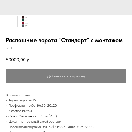
Распашные ворота “Стандарт” с монтажом
SKU:
50000,00
р.
Добавить в корзину
В стоимость входит:
- Каркас ворот 4х1,9
- Профильная труба 40х20; 20х20
- 2 столба 60х60
- Свая «76», длина 2000 мм (2шт)
- Цементно-песчаный сухой раствор
- Порошковая покраска RAL 8017, 6005, 3005, 7024, 9003
- Перемычка сверху 60х30 мм