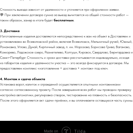
Стоимость выезда зависит от удаленности и уточняется при оформлении заявки.
💬 При заключении договора сумма за выезд вычитается из общей стоимости работ —
таким образом, замер в итоге будет
бесплатным
.
3. Доставка
Изготовленные изделия доставляются непосредственно к вам на объект в Доставляем и
устанавливаем во Всеволожский район, включая Всеволожск, Мельничный ручей, Южный,
Романовка, Углово, Дунай, Кирпичный завод, п. им. Морозова, Борисова Грива, Ваганово,
Коккорево, Ладожское озеро, Разметелево, Колтуши, Кировск, Свердлово, Бернгардовка и
Санкт‑Петербург. Стоимость и сроки доставки рассчитываются индивидуально, исходя
из габаритов изделия и удаленности участка — это всегда фиксируется в договоре. Мы
предоставляем комплекс «изготовление + доставка + монтаж» под ключ.
4. Монтаж и сдача объекта
Установка ворот, калиток и ограждений осуществляется опытными монтажниками
согласно согласованному проекту. После завершения всех работ мы проводим проверку:
настройка автоматики, регулировка створок, тестирование на плавность и безопасность.
После этого оформляется акт сдачи-приёмки, и вы оплачиваете оставшуюся часть суммы.
Tilda
Made on