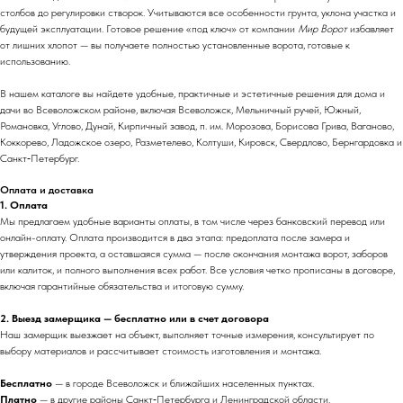
столбов до регулировки створок. Учитываются все особенности грунта, уклона участка и
будущей эксплуатации. Готовое решение «под ключ» от компании
Мир Ворот
избавляет
от лишних хлопот — вы получаете полностью установленные ворота, готовые к
использованию.
В нашем каталоге вы найдете удобные, практичные и эстетичные решения для дома и
дачи во Всеволожском районе, включая Всеволожск, Мельничный ручей, Южный,
Романовка, Углово, Дунай, Кирпичный завод, п. им. Морозова, Борисова Грива, Ваганово,
Коккорево, Ладожское озеро, Разметелево, Колтуши, Кировск, Свердлово, Бернгардовка и
Санкт‑Петербург.
Оплата и доставка
1. Оплата
Мы предлагаем удобные варианты оплаты, в том числе через банковский перевод или
онлайн-оплату. Оплата производится в два этапа: предоплата после замера и
утверждения проекта, а оставшаяся сумма — после окончания монтажа ворот, заборов
или калиток, и полного выполнения всех работ. Все условия четко прописаны в договоре,
включая гарантийные обязательства и итоговую сумму.
2. Выезд замерщика — бесплатно или в счет договора
Наш замерщик выезжает на объект, выполняет точные измерения, консультирует по
выбору материалов и рассчитывает стоимость изготовления и монтажа.
Бесплатно
— в городе Всеволожск и ближайших населенных пунктах.
Платно
— в другие районы Санкт‑Петербурга и Ленинградской области.