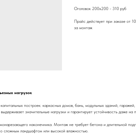
Оголовок 200х200 - 310 руб
Прайс действует при заказе от 10
за монтаж
ьезных нагрузок
апитальных построек: каркасных домов, бань, модульных зданий, гаражей,
 выдерживает значительные нагрузки и гарантирует устойчивость даже на 
амонарезающего наконечника. Монтаж не требует бетона и длительной подго
со сложным ландшафтом или высокой влажностью.