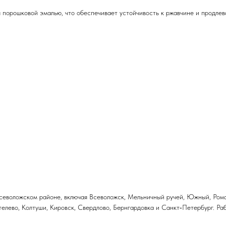
порошковой эмалью, что обеспечивает устойчивость к ржавчине и продлева
еволожском районе, включая Всеволожск, Мельничный ручей, Южный, Романо
телево, Колтуши, Кировск, Свердлово, Бернгардовка и Санкт‑Петербург. Ра