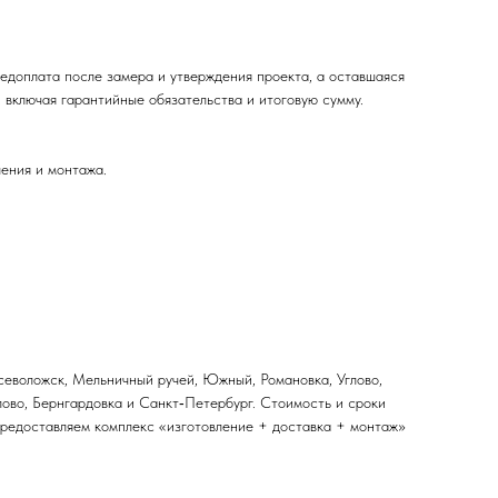
редоплата после замера и утверждения проекта, а оставшаяся
, включая гарантийные обязательства и итоговую сумму.
ления и монтажа.
севоложск, Мельничный ручей, Южный, Романовка, Углово,
длово, Бернгардовка и Санкт‑Петербург. Стоимость и сроки
 предоставляем комплекс «изготовление + доставка + монтаж»