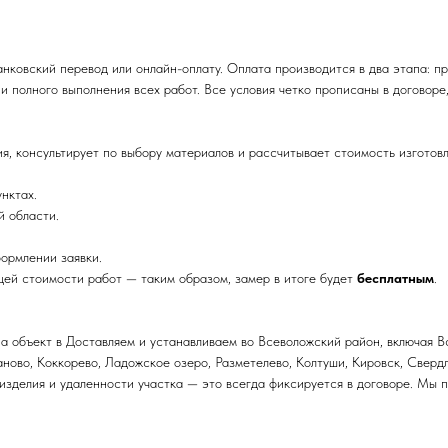
нковский перевод или онлайн-оплату. Оплата производится в два этапа: п
и полного выполнения всех работ. Все условия четко прописаны в договоре
я, консультирует по выбору материалов и рассчитывает стоимость изготов
нктах.
 области.
формлении заявки.
щей стоимости работ — таким образом, замер в итоге будет
бесплатным
.
а объект в Доставляем и устанавливаем во Всеволожский район, включая В
ганово, Коккорево, Ладожское озеро, Разметелево, Колтуши, Кировск, Свер
 изделия и удаленности участка — это всегда фиксируется в договоре. Мы