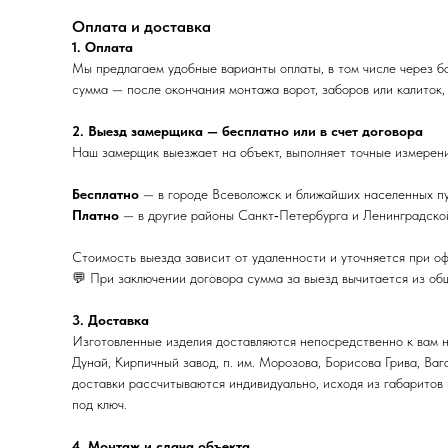
Оплата и доставка
1. Оплата
Мы предлагаем удобные варианты оплаты, в том числе через ба
сумма — после окончания монтажа ворот, заборов или калиток, 
2. Выезд замерщика — бесплатно или в счет договора
Наш замерщик выезжает на объект, выполняет точные измерени
Бесплатно
— в городе Всеволожск и ближайших населенных пу
Платно
— в другие районы Санкт‑Петербурга и Ленинградской
Стоимость выезда зависит от удаленности и уточняется при о
💬 При заключении договора сумма за выезд вычитается из об
3. Доставка
Изготовленные изделия доставляются непосредственно к вам н
Дунай, Кирпичный завод, п. им. Морозова, Борисова Грива, Ва
доставки рассчитываются индивидуально, исходя из габаритов
под ключ.
4. Монтаж и сдача объекта