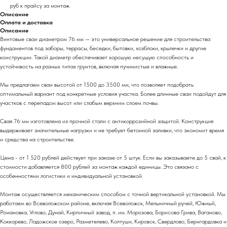
руб к прайсу за монтаж
Описание
Оплата и доставка
Описание
Винтовые сваи диаметром 76 мм — это универсальное решение для строительства
фундаментов под заборы, террасы, беседки, бытовки, хозблоки, крылечки и другие
конструкции. Такой диаметр обеспечивает хорошую несущую способность и
устойчивость на разных типах грунтов, включая пучинистые и влажные.
Мы предлагаем сваи высотой от 1500 до 3500 мм, что позволяет подобрать
оптимальный вариант под конкретные условия участка. Более длинные сваи подойдут для
участков с перепадом высот или слабым верхним слоем почвы.
Свая 76 мм изготовлена из прочной стали с антикоррозийной защитой. Конструкция
выдерживает значительные нагрузки и не требует бетонной заливки, что экономит время
и средства на строительстве.
Цена - от 1 520 рублей действует при заказе от 5 штук. Если вы заказываете до 5 свай, к
стоимости добавляется 800 рублей за монтаж каждой единицы. Это связано с
особенностями логистики и индивидуальной установкой.
Монтаж осуществляется механическим способом с точной вертикальной установкой. Мы
работаем во Всеволожском районе, включая Всеволожск, Мельничный ручей, Южный,
Романовка, Углово, Дунай, Кирпичный завод, п. им. Морозова, Борисова Грива, Ваганово,
Коккорево, Ладожское озеро, Разметелево, Колтуши, Кировск, Свердлово, Бернгардовка и