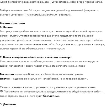
Санкт‑Петербург и, выезжаем на замеры и устанавливаем сваи с гарантией качества.
Выбирая винтовые сваи 76 мм, вы получаете надежный и долговечный фундамент с
быстрой установкой и минимальными земляными работами.
Оплата и доставка
1. Оплата
Мы предлагаем удобные варианты оплаты, в том числе через банковский перевод или
онлайн-оплату. Оплата производится в два этапа: предоплата после замера и
утверждения проекта, а оставшаяся сумма — после окончания монтажа ворот, заборов
или калиток, и полного выполнения всех работ. Все условия четко прописаны в договоре,
включая гарантийные обязательства и итоговую сумму.
2. Выезд замерщика — бесплатно или в счет договора
Наш замерщик выезжает на объект, выполняет точные измерения, консультирует по
выбору материалов и рассчитывает стоимость изготовления и монтажа.
Бесплатно
— в городе Всеволожск и ближайших населенных пунктах.
Платно
— в другие районы Санкт‑Петербурга и Ленинградской области.
Стоимость выезда зависит от удаленности и уточняется при оформлении заявки.
💬 При заключении договора сумма за выезд вычитается из общей стоимости работ —
таким образом, замер в итоге будет
бесплатным
.
3. Доставка