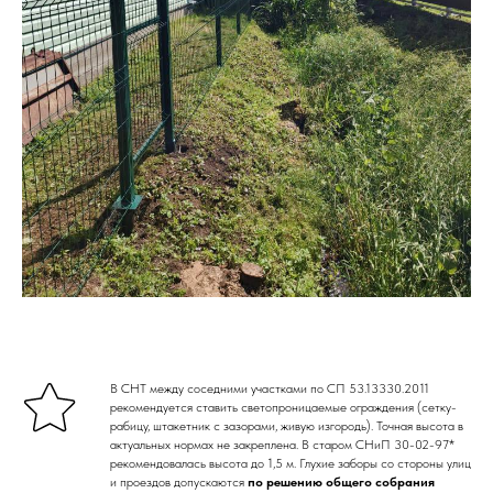
В СНТ между соседними участками по СП 53.13330.2011
рекомендуется ставить светопроницаемые ограждения (сетку-
рабицу, штакетник с зазорами, живую изгородь). Точная высота в
актуальных нормах не закреплена. В старом СНиП 30-02-97*
рекомендовалась высота до 1,5 м. Глухие заборы со стороны улиц
и проездов допускаются
по решению общего собрания